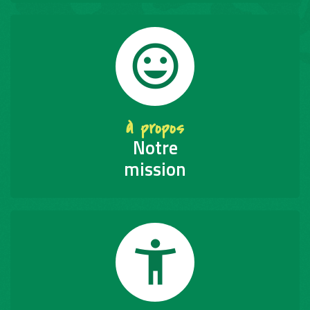
tag_faces
à propos
Notre
mission
accessibility_new