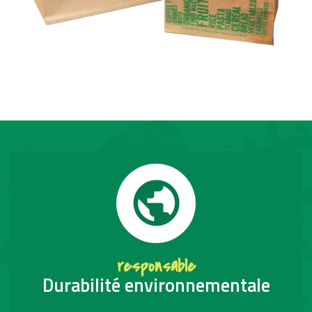
public
responsable
Durabilité environnementale